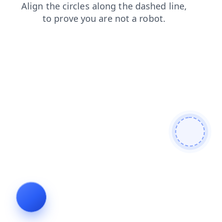
news
login
faq